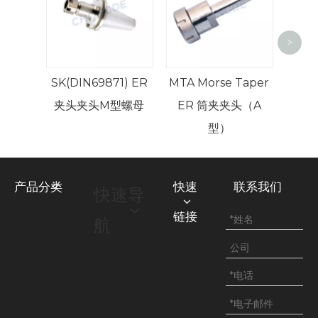
>
ER
SK(DIN69871) ER
MTA Morse Taper
夹头夹头M型螺母
ER 筒夹夹头（A
型）
产品分类
快速
联系我们
快速导
链接
航