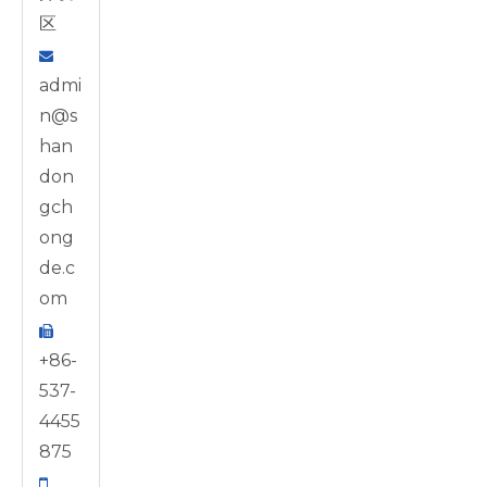
区

admi
n@s
han
don
gch
ong
de.c
om

+86-
537-
4455
875
