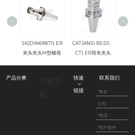
<
>
超高精
MA面铣
SK(DIN69871) ER
CAT(ANSI B5.50、
夹头夹头M型螺母
CT) ER筒夹夹头
产品分类
快速
联系我们
快速导
链接
航