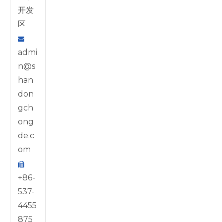
开发
区

admi
n@s
han
don
gch
ong
de.c
om

+86-
537-
4455
875