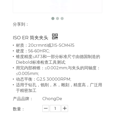
分享到：
ISO ER 筒夹夹头
材质：20crmnti或JIS-SCM415
硬度：56-60HRC;
锥度精度≤AT3和一部分标准尺寸由德国制造的
Diebold标准检查工具测试;
用完内部柄锥：≤0.002mm;与夹头的同轴度：
≤0.005mm;
动态平衡：G2.5 30000RPM;
适用于钻孔，铣削，木，雕刻，精度高，广泛用
于精密加工
产品品牌：
ChongDe
数量：