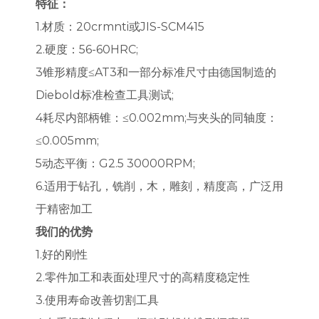
特征：
1.材质：20crmnti或JIS-SCM415
2.硬度：56-60HRC;
3锥形精度≤AT3和一部分标准尺寸由德国制造的
Diebold标准检查工具测试;
4耗尽内部柄锥：≤0.002mm;与夹头的同轴度：
≤0.005mm;
5动态平衡：G2.5 30000RPM;
6.适用于钻孔，铣削，木，雕刻，精度高，广泛用
于精密加工
我们的优势
1.好的刚性
2.零件加工和表面处理尺寸的高精度稳定性
3.使用寿命改善切割工具