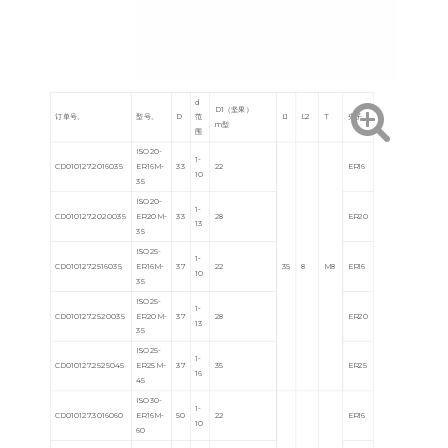
d
D1（坚果）
订单号。
型号。
D
范
L1
L2
T
夹子
m型
围
ISO20-
1-
CD010127.2016035
ER16M-
33
22
ER16
10
35
ISO20-
1-
CD010127.2020035
ER20M-
33
28
ER20
13
35
ISO25-
1-
CD010127.2516035
ER16M-
37
22
35
8
M8
ER16
10
35
ISO25-
1-
CD010127.2520035
ER20M-
37
28
ER20
13
35
ISO25-
1-
CD010127.2525045
ER25M-
37
35
ER25
16
45
ISO30-
1-
CD010127.3016060
ER16M-
50
22
ER16
10
60